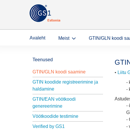
Avaleht
Meist
GTIN/GLN koodi sa
Teenused
GTIN
GTIN/GLN koodi saamine
•
Liitu
GTIN koodide registreerimine ja
-
haldamine
-
Astudes
GTIN/EAN vöötkoodi
-
genereerimine
G
Vöötkoodide testimine
-
Verified by GS1
- 