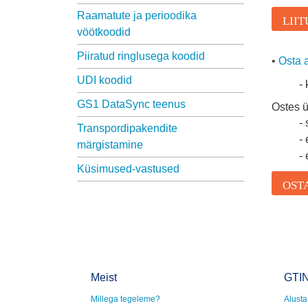
Raamatute ja perioodika
LIIT
vöötkoodid
Piiratud ringlusega koodid
•
Osta 
UDI koodid
-
GS1 DataSync teenus
Ostes ü
-
Transpordipakendite
-
märgistamine
-
Küsimused-vastused
OST
Meist
GTIN
Millega tegeleme?
Alusta 