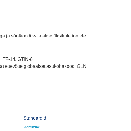
ga ja vöötkoodi vajatakse üksikule tootele
 ITF-14, GTIN-8
at ettevõtte globaalset asukohakoodi GLN
Standardid
Identimine