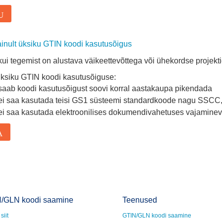
U
ainult üksiku GTIN koodi kasutusõigus
 kui tegemist on alustava väikeettevõttega või ühekordse projekti
ksiku GTIN koodi kasutusõiguse:
 saab koodi kasutusõigust soovi korral aastakaupa pikendada
 ei saa kasutada teisi GS1 süsteemi standardkoode nagu SSCC,
 ei saa kasutada elektroonilises dokumendivahetuses vajaminev
A
/GLN koodi saamine
Teenused
siit
GTIN/GLN koodi saamine