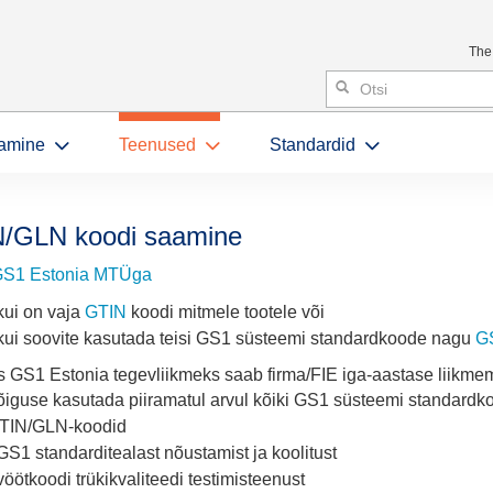
The
amine
Teenused
Standardid
/GLN koodi saamine
 GS1 Estonia MTÜga
 kui on vaja
GTIN
koodi mitmele tootele või
 kui soovite kasutada teisi GS1 süsteemi standardkoode nagu
G
 GS1 Estonia tegevliikmeks saab firma/FIE iga-aastase liikme
 õiguse kasutada piiramatul arvul kõiki GS1 süsteemi standardko
TIN/GLN-koodid
 GS1 standarditealast nõustamist ja koolitust
vöötkoodi trükikvaliteedi testimisteenust