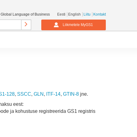
 Global Language of Business
Eesti
English
Liitu
Kontakt
Liikmetele MyGS1
S1-128
,
SSCC
,
GLN
,
ITF-14
,
GTIN-8
jne.
maksu eest:
ode ja kohustuse registreerida GS1 registris